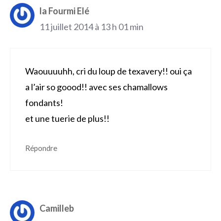
la Fourmi Elé
11 juillet 2014 à 13 h 01 min
Waouuuuhh, cri du loup de texavery!! oui ça
a l’air so goood!! avec ses chamallows
fondants!
et une tuerie de plus!!
Répondre
Camilleb