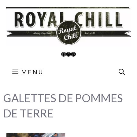
Aller
au
contenu
Facebook
Instagram
Pinterest
MENU
GALETTES DE POMMES
DE TERRE