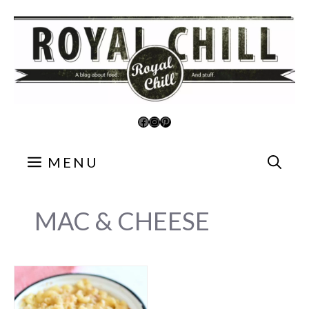
Aller
au
contenu
Facebook
Instagram
Pinterest
MENU
MAC & CHEESE