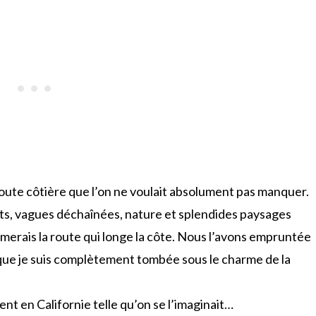
 route côtière que l’on ne voulait absolument pas manquer.
nts, vagues déchaînées, nature et splendides paysages
umerais la route qui longe la côte. Nous l’avons empruntée
e que je suis complètement tombée sous le charme de la
nt en Californie telle qu’on se l’imaginait…