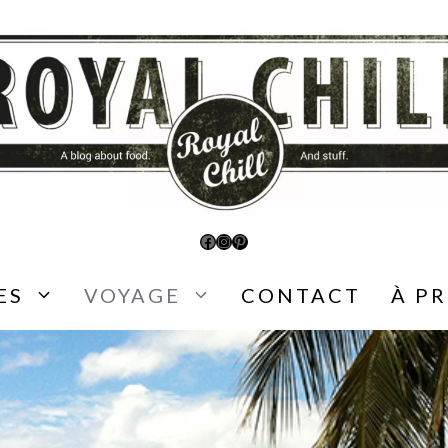
Facebook
Instagram
Pinterest
ES
VOYAGE
CONTACT
À P