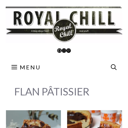
Aller
au
contenu
Facebook
Instagram
Pinterest
MENU
FLAN PÂTISSIER