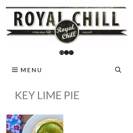
Aller
au
contenu
Facebook
Instagram
Pinterest
MENU
KEY LIME PIE