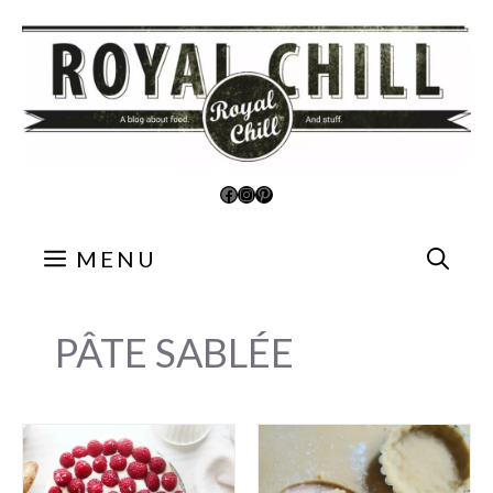
Aller
au
contenu
Facebook
Instagram
Pinterest
MENU
PÂTE SABLÉE