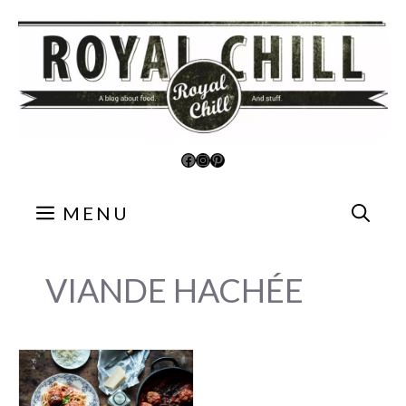
Aller
au
contenu
Facebook
Instagram
Pinterest
MENU
VIANDE HACHÉE