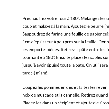
Préchauffez votre four à 180°. Mélangez les œuf
coup et malaxez à la main. Ajoutez le beurre (
Saupoudrez de farine une feuille de papier cuis
1cm d’épaisseur à peu près sur la feuille. Don
les emporte-pièces. Retirez la pâte entre les
tournante à 180°. Ensuite placez les sablés sur
jusqu’à avoir épuisé toute la pâte. On utiliser
tard ;-) miam!.
Coupez les pommes en dés et faites les reveni
noix de muscade et la cannelle. Retirez quan
Placez-les dans un récipient et ajoutez le sirop