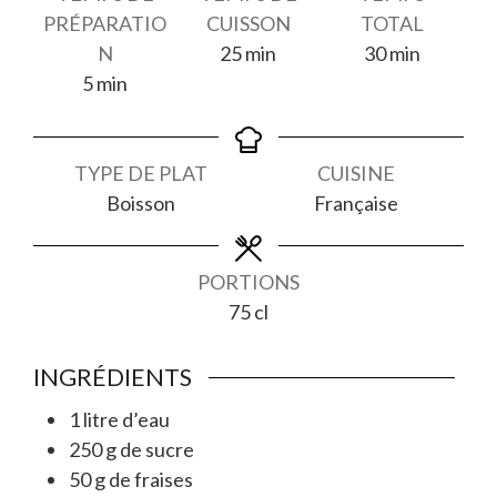
PRÉPARATIO
CUISSON
TOTAL
minutes
minutes
N
25
min
30
min
minutes
5
min
TYPE DE PLAT
CUISINE
Boisson
Française
PORTIONS
75
cl
INGRÉDIENTS
1
litre
d’eau
250
g
de sucre
50
g
de fraises