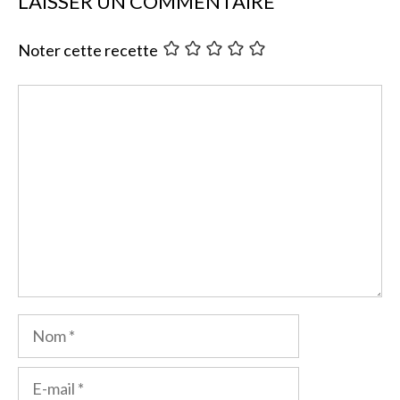
LAISSER UN COMMENTAIRE
Noter cette recette
Commentaire
Nom
E-