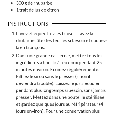
300
g
de rhubarbe
1
trait
de jus de citron
INSTRUCTIONS
Lavez et équeuttez les fraises. Lavez la
rhubarbe, ôtez les feuilles si besoin et coupez-
la en tronçons.
Dans une grande casserole, mettez tous les
ingrédients à bouillir à feu doux pendant 25
minutes environ. Ecumez régulièrementé.
Filtrez le sirop sans le presser (sinon il
deviendra trouble). Laissez le jus s’écouler
pendant plus longtemps si besoin, sans jamais
presser. Mettez dans une bouteille stérilisée
et gardez quelques jours au réfrigérateur (4
jours environ). Pour une conservation plus