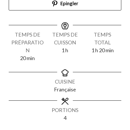
Epingler
TEMPS DE
TEMPS DE
TEMPS
PRÉPARATIO
CUISSON
TOTAL
heure
heure
minutes
N
1
h
1
h
20
min
minutes
20
min
CUISINE
Française
PORTIONS
4