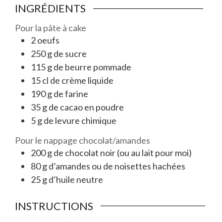
INGRÉDIENTS
Pour la pâte à cake
2
oeufs
250
g
de sucre
115
g
de beurre pommade
15
cl
de crème liquide
190
g
de farine
35
g
de cacao en poudre
5
g
de levure chimique
Pour le nappage chocolat/amandes
200
g
de chocolat noir (ou au lait pour moi)
80
g
d’amandes ou de noisettes hachées
25
g
d’huile neutre
INSTRUCTIONS