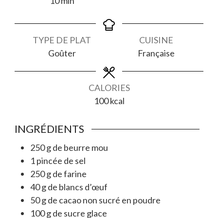
10
min
TYPE DE PLAT
CUISINE
Goûter
Française
CALORIES
100
kcal
INGRÉDIENTS
250
g
de beurre mou
1
pincée de sel
250
g
de farine
40
g
de blancs d’œuf
50
g
de cacao non sucré en poudre
100
g
de sucre glace