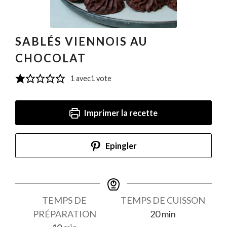
SABLÉS VIENNOIS AU
CHOCOLAT
1
avec1 vote
Imprimer la recette
Epingler
TEMPS DE
TEMPS DE CUISSON
minutes
PRÉPARATION
20
min
minutes