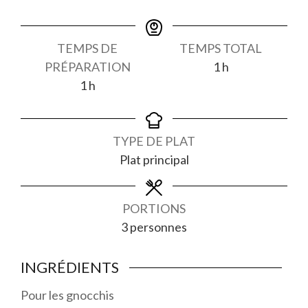
TEMPS DE
TEMPS TOTAL
heure
PRÉPARATION
1
h
heure
1
h
TYPE DE PLAT
Plat principal
PORTIONS
3
personnes
INGRÉDIENTS
Pour les gnocchis