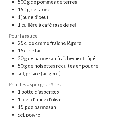
500
g
de pommes de terres
150
g
de farine
1
jaune
d’oeuf
1
cuillère à café rase
de sel
Pour la sauce
25
cl
de crème fraîche légère
15
cl
de lait
30
g
de parmesan fraîchement râpé
50
g
de noisettes réduites en poudre
sel, poivre
(au goût)
Pour les asperges rôties
1
botte
d’asperges
1
filet
d’huile d’olive
15
g
de parmesan
Sel, poivre