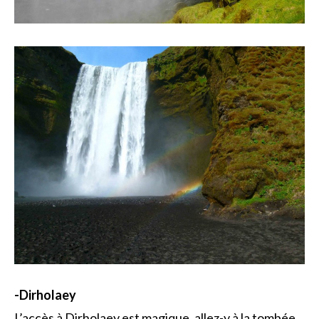
-Dirholaey
L’accès à Dirholaey est magique, allez-y à la tombée