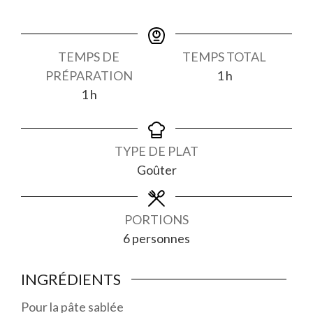
TEMPS DE
TEMPS TOTAL
heure
PRÉPARATION
1
h
heure
1
h
TYPE DE PLAT
Goûter
PORTIONS
6
personnes
INGRÉDIENTS
Pour la pâte sablée