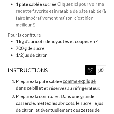
1
pâte sablée sucrée
Cliquez ici pour voir ma
recette
favorite et inratable de pâte sablée (à
faire impérativement maison, c’est bien
meilleur !)
Pour la confiture
1
kg
d’abricots dénoyautés et coupés en 4
700
g
de sucre
1/2
jus de citron
INSTRUCTIONS
Préparez la pâte sablée
comme expliqué
dans ce billet
et réservez au réfrigérateur.
Préparez la confiture : Dans une grande
casserole, mettez les abricots, le sucre, le jus
de citron, et éventuellement des zestes de