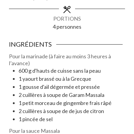
PORTIONS
4
personnes
INGRÉDIENTS
Pour la marinade (à faire au moins 3 heures à
l’avance)
600
g
d'
hauts de cuisse sans la peau
1
yaourt brassé ou à la Grecque
1
gousse
d'
ail dégermée et pressée
2
cuillères à soupe
de
Garam Massala
1
petit morceau
de
gingembre frais râpé
2
cuillères à soupe
de
de jus de citron
1
pincée
de
sel
Pour la sauce Massala