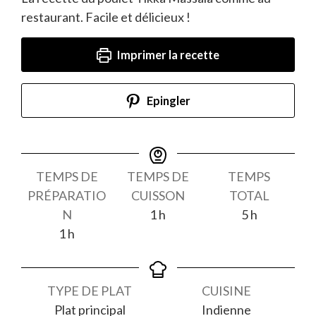
restaurant. Facile et délicieux !
Imprimer la recette
Epingler
TEMPS DE
TEMPS DE
TEMPS
PRÉPARATIO
CUISSON
TOTAL
heure
heures
N
1
h
5
h
heure
1
h
TYPE DE PLAT
CUISINE
Plat principal
Indienne