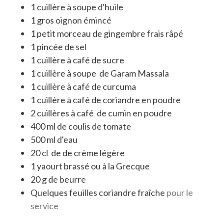
1
cuillère à soupe
d'
huile
1
gros
oignon émincé
1
petit morceau
de
gingembre frais râpé
1
pincée
de
sel
1
cuillère à café
de
sucre
1
cuillère à soupe
de
Garam Massala
1
cuillère à café
de
curcuma
1
cuillère à café
de
coriandre en poudre
2
cuillères à café
de
cumin en poudre
400
ml
de
coulis de tomate
500
ml
d'
eau
20
cl
de
de crème légère
1
yaourt brassé ou à la Grecque
20
g
de
beurre
Quelques
feuilles
coriandre fraîche
pour le
service