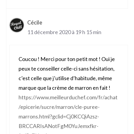
Cécile
11 décembre 2020 à 19 h 15 min
Coucou ! Merci pour ton petit mot ! Oui je
peux te conseiller celle-ci sans hésitation,
c’est celle que j’utilise d’habitude, même
marque que la crème de marron en fait !
https://www.meilleurduchef.com/fr/achat
/epicerie/sucre/marron/cle-puree-
marrons.html?gclid=Cj0KCQiAzsz-
BRCCARIsANotFgM0YuJemxfkr-