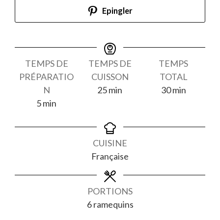
Epingler
TEMPS DE
TEMPS DE
TEMPS
PRÉPARATIO
CUISSON
TOTAL
minutes
minutes
N
25
min
30
min
minutes
5
min
CUISINE
Française
PORTIONS
6
ramequins