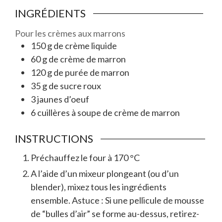
INGRÉDIENTS
Pour les crèmes aux marrons
150
g
de crème liquide
60
g
de crème de marron
120
g
de purée de marron
35
g
de sucre roux
3
jaunes d’oeuf
6
cuillères à soupe
de crème de marron
INSTRUCTIONS
Préchauffez le four à 170 °C
A l’aide d’un mixeur plongeant (ou d’un
blender), mixez tous les ingrédients
ensemble. Astuce : Si une pellicule de mousse
de “bulles d’air” se forme au-dessus, retirez-