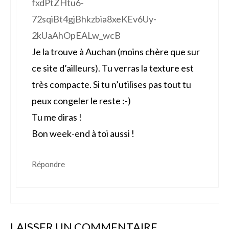
fxdPtZHtu6-
72sqiBt4gjBhkzbia8xeKEv6Uy-
2kUaAhOpEALw_wcB
Je la trouve à Auchan (moins chère que sur
ce site d’ailleurs). Tu verras la texture est
très compacte. Si tu n’utilises pas tout tu
peux congeler le reste :-)
Tu me diras !
Bon week-end à toi aussi !
Répondre
LAISSER UN COMMENTAIRE