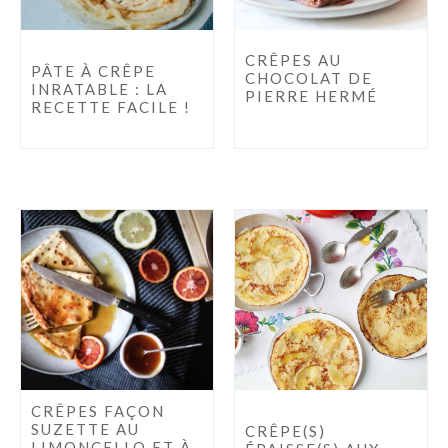
CRÊPES AU
PÂTE À CRÊPE
CHOCOLAT DE
INRATABLE : LA
PIERRE HERMÉ
RECETTE FACILE !
CRÊPES FAÇON
SUZETTE AU
CRÊPE(S)
LIMONCELLO ET À