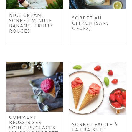
NICE CREAM :
SORBET AU
SORBET MINUTE
CITRON {SANS
BANANE- FRUITS
OEUFS}
ROUGES
COMMENT
RÉUSSIR SES
SORBET FACILE À
SORBETS/GLACES
LA FRAISE ET