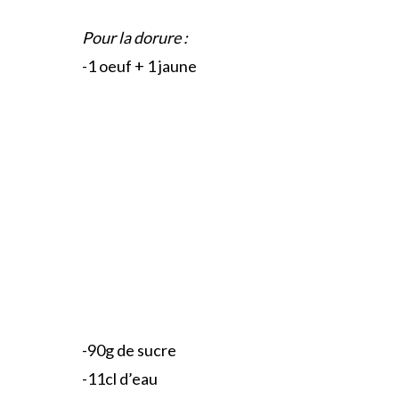
Pour la dorure :
-1 oeuf + 1 jaune
-90g de sucre
-11cl d’eau