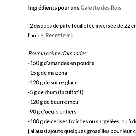
Ingrédients pour une
Galette des Rois
:
-2 disques de pâte feuilletée inversée de 22 
l’autre.
Recette ici.
Pour la crème d’amandes
:
-150 g d’amandes en poudre
-15 g de maïzena
-120 g de sucre glace
-5 g de rhum (facultatif)
-120 g de beurre mou
-90 g d’oeufs entiers
-100 g de cerises fraîches ou surgelées, ou à 
j’ai aussi ajouté quelques groseilles pour leur 