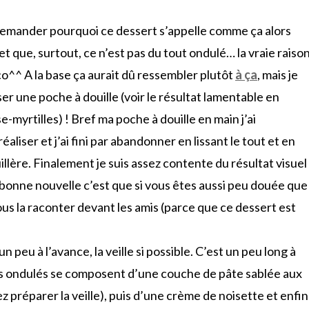
s demander pourquoi ce dessert s’appelle comme ça alors
t que, surtout, ce n’est pas du tout ondulé… la vraie raiso
éco^^ A la base ça aurait dû ressembler plutôt
à ça
, mais je
iser une poche à douille (voir le résultat lamentable en
yrtilles) ! Bref ma poche à douille en main j’ai
aliser et j’ai fini par abandonner en lissant le tout et en
llère. Finalement je suis assez contente du résultat visuel
a bonne nouvelle c’est que si vous êtes aussi peu douée que
s la raconter devant les amis (parce que ce dessert est
n peu à l’avance, la veille si possible. C’est un peu long à
es ondulés se composent d’une couche de pâte sablée aux
préparer la veille), puis d’une crème de noisette et enfin