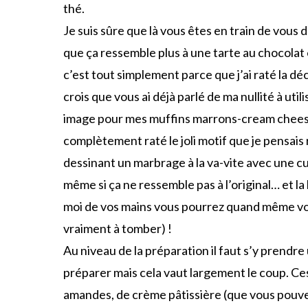
thé.
Je suis sûre que là vous êtes en train de vou
que ça ressemble plus à une tarte au chocolat e
c’est tout simplement parce que j’ai raté la d
crois que vous ai déjà parlé de ma nullité à util
image pour mes muffins marrons-cream cheese-m
complètement raté le joli motif que je pensais ré
dessinant un marbrage à la va-vite avec une cui
même si ça ne ressemble pas à l’original… et l
moi de vos mains vous pourrez quand même vou
vraiment à tomber) !
Au niveau de la préparation il faut s’y prendre u
préparer mais cela vaut largement le coup. C
amandes, de crème pâtissière (que vous pouvez 