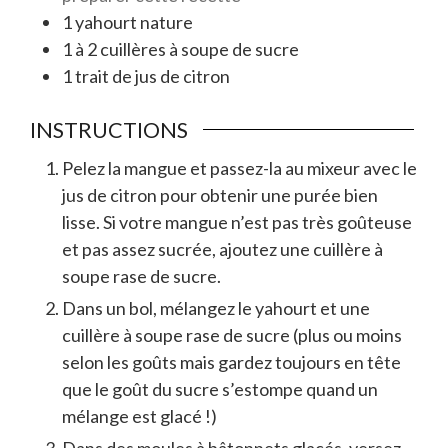
1
yahourt nature
1 à 2
cuillères à soupe
de sucre
1
trait
de jus de citron
INSTRUCTIONS
Pelez la mangue et passez-la au mixeur avec le
jus de citron pour obtenir une purée bien
lisse. Si votre mangue n’est pas très goûteuse
et pas assez sucrée, ajoutez une cuillère à
soupe rase de sucre.
Dans un bol, mélangez le yahourt et une
cuillère à soupe rase de sucre (plus ou moins
selon les goûts mais gardez toujours en tête
que le goût du sucre s’estompe quand un
mélange est glacé !)
Dans des moules à bâtonnets glacés, versez