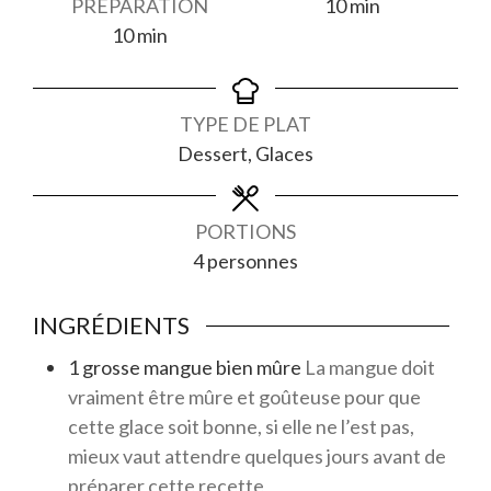
minutes
PRÉPARATION
10
min
minutes
10
min
TYPE DE PLAT
Dessert, Glaces
PORTIONS
4
personnes
INGRÉDIENTS
1
grosse
mangue bien mûre
La mangue doit
vraiment être mûre et goûteuse pour que
cette glace soit bonne, si elle ne l’est pas,
mieux vaut attendre quelques jours avant de
préparer cette recette