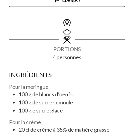
PORTIONS
4
personnes
INGRÉDIENTS
Pour la meringue
100
g
de blancs d’oeufs
100
g
de sucre semoule
100
g
e sucre glace
Pour la crème
20
cl
de crème à 35% de matière grasse