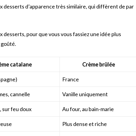
 desserts d’apparence très similaire, qui diffèrent de par
ux desserts, pour que vous vous fassiez une idée plus
 goûté.
ème catalane
Crème brûlée
spagne)
France
mes, cannelle
Vanille uniquement
, sur feu doux
Au four, au bain-marie
yeuse
Plus dense et riche