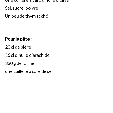
Sel, sucre, poivre
Un peu de thym séché
Pour la pâte :
20 cl de bière
16 cl d’huile d’arachide
330 g de farine
une cuillère à café de sel