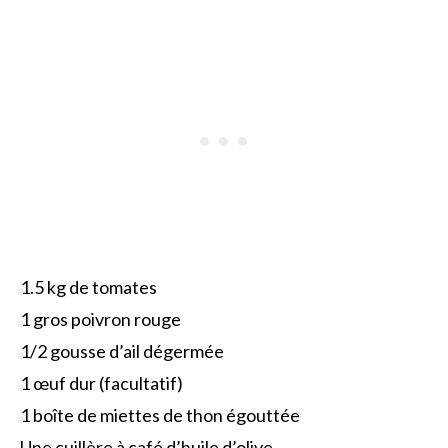
1.5 kg de tomates
1 gros poivron rouge
1/2 gousse d’ail dégermée
1 œuf dur (facultatif)
1 boîte de miettes de thon égouttée
Une cuillère à café d’huile d’olive