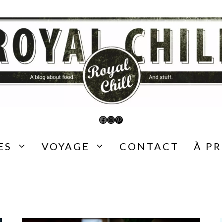
Facebook
Instagram
Pinterest
ES
VOYAGE
CONTACT
À P