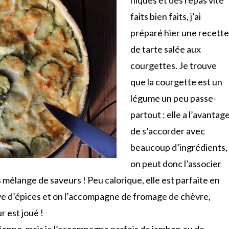
faits bien faits, j’ai
préparé hier une recette
de tarte salée aux
courgettes. Je trouve
que la courgette est un
légume un peu passe-
partout : elle a l’avantag
de s’accorder avec
beaucoup d’ingrédients,
on peut donc l’associer
 mélange de saveurs ! Peu calorique, elle est parfaite en
lève d’épices et on l’accompagne de fromage de chèvre,
r est joué !
arienne, mais je l’accompagne parfois de jambon ou de