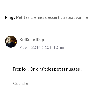
Ping :
Petites crèmes dessert au soja : vanille...
Xel0u le l0up
7 avril 2014 à 10 h 10 min
Trop joli! On dirait des petits nuages !
Répondre