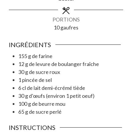
PORTIONS
10
gaufres
INGRÉDIENTS
155
g
de farine
12
g
de levure de boulanger fraîche
30
g
de sucre roux
1
pincée
de sel
6
cl
de lait demi-écrémé tiède
30
g
d’œufs (environ 1 petit oeuf)
100
g
de beurre mou
65
g
de sucre perlé
INSTRUCTIONS