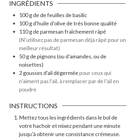
INGRÉDIENTS
100
g
de
de feuilles de basilic
100
g
d'
huile d’olive de très bonne qualité
110
g
de
parmesan fraîchement râpé
(N’utilisez pas de parmesan déjà râpé pour un
meilleur résultat)
50
g
de
pignons (ou d’amandes, ou de
noisettes)
2
gousses
d'
ail dégermée
pour ceux qui
n’aiment pas l’ail, à remplacer par de l’ail en
poudre
INSTRUCTIONS
Mettez tous les ingrédients dans le bol de
votre hachoir et mixez pendant une minute
jusqu’à obtenir une consistance crémeuse.