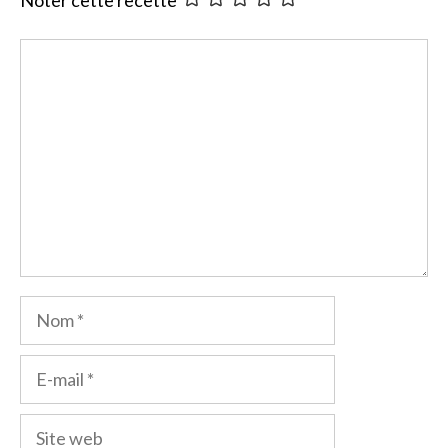
Noter cette recette
Commentaire
Nom
E-
mail
Site