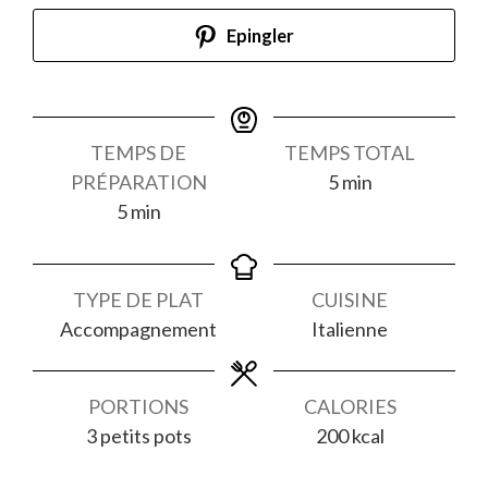
Epingler
TEMPS DE
TEMPS TOTAL
minutes
PRÉPARATION
5
min
minutes
5
min
TYPE DE PLAT
CUISINE
Accompagnement
Italienne
PORTIONS
CALORIES
3
petits pots
200
kcal