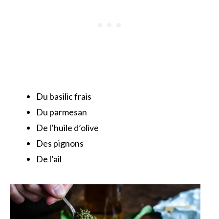
Du basilic frais
Du parmesan
De l’huile d’olive
Des pignons
De l’ail