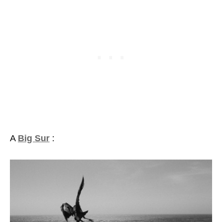
A
Big Sur
: