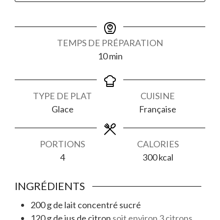
TEMPS DE PRÉPARATION
minutes
10
min
TYPE DE PLAT
CUISINE
Glace
Française
PORTIONS
CALORIES
4
300
kcal
INGRÉDIENTS
200
g
de lait concentré sucré
120
g
de jus de citron
soit environ 3 citrons