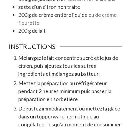
zeste
d'un citron non traité
200
g
de crème entière liquide
ou de crème
fleurette
200
g
de lait
INSTRUCTIONS
Mélangez le lait concentré sucré et le jus de
citron, puis ajoutez tous les autres
ingrédients et mélangez au batteur.
Mettez la préparation au réfrigérateur
pendant 2 heures minimum puis passer la
préparation en sorbetière
Dégustez immédiatement ou mettez la glace
dans un tupperware hermétique au
congélateur jusqu'au moment de consommer