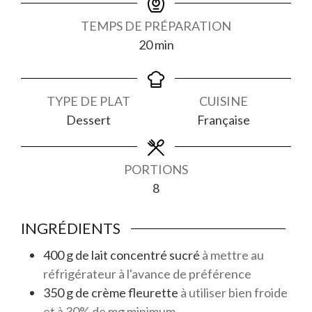
TEMPS DE PRÉPARATION
minutes
20
min
TYPE DE PLAT
CUISINE
Dessert
Française
PORTIONS
8
INGRÉDIENTS
400
g
de lait concentré sucré
à mettre au
réfrigérateur à l'avance de préférence
350
g
de crème fleurette
à utiliser bien froide
et à 30% de mg minimum