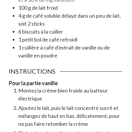
100
g
de lait froid
4
g
de café soluble délayé dans un peu de lait,
soit 2 sticks
6
biscuits à la cuiller
1
petit bol
de café refroidi
1
cuillère à café
d'extrait de vanille ou de
vanille en poudre
INSTRUCTIONS
Pour la partie vanille
Montez la crème bien froide au batteur
électrique
Ajoutez le lait, puis le lait concentré sucré et
mélangez de haut en bas, délicatement, pour
ne pas faire retomber la crème